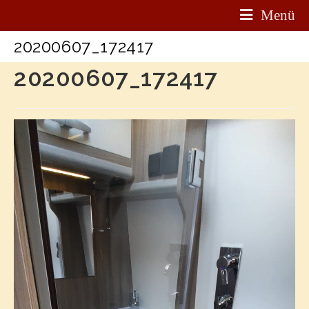
Menü
20200607_172417
20200607_172417
Video-
Player