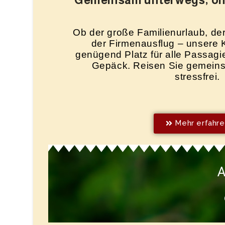
Gemeinsam unterwegs, o
Ob der große Familienurlaub, de
der Firmenausflug – unsere 
genügend Platz für alle Passag
Gepäck. Reisen Sie gemein
stressfrei.
Mehr erfahr
A