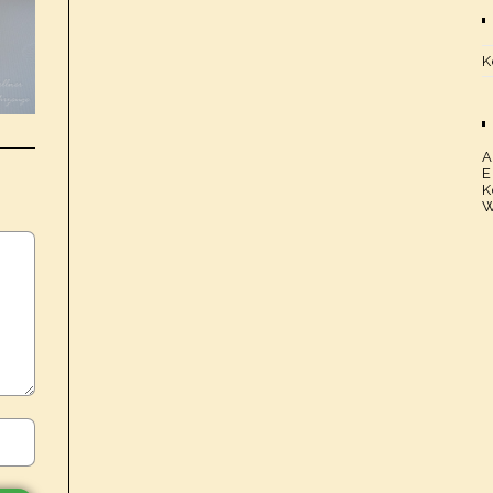
K
A
E
K
W